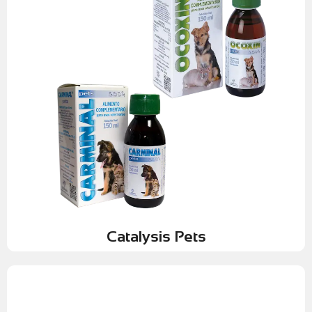
menores de principios activos, lo que minimiza efectos
biológica. Logrando resultados clínicos superiores con dosis
a un campo eléctrico específico para aumentar su potencia
tecnología somete a las moléculas antioxidantes y antivirales
hace diferentes? El proceso de Activación Molecular; esta
el proceso de Activación Molecular. Pero qué es lo que los
en la medicina veterinaria actual. Su gran valor diferencial es
representan uno de los saltos tecnológicos más interesantes
Los productos de Catalysis, distribuidos por Faryvet,
Catalysis Pets
Catalysis Pets