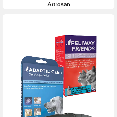
Artrosan
nuestras mascotas.
estos moduladores de conducta tan beneficiosos para
síntomas tanto en la clínica veterinaria como en casa con
podemos cuidar y prevenir el estrés, ansiedad y todos sus
cuidar cada detalle de la salud de nuestra mascota, con CEVA
completa con sus versiones para gatos y perros. Innovar es
100% seguros para todo tipo de pacientes. Siendo una línea
secundarios: Al no procesarse por vía hepática o renal, son
a humanos ni a otras mascotas. Además no tienen efectos
especie (perros para Adaptil, gatos para Feliway). No afectan
señales que solo detectan los miembros de la misma
mensaje específico que no requiere de interpretación, Son
actúan sobre el sistema nervioso central, estás dan un
diferencia de los sedantes o fármacos psicotrópicos que
Sus productos se basan en el uso de feromonas que a
basada en la copia sintética de señales químicas naturales.