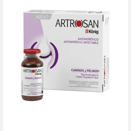
por ende el aprovechamiento de los nutrientes.
Microcirculación: mejorando la nutrición de la articulación y
condrocitos para mejorar sus funciones. Mejora de la
profundos: Acción Condroprotectora: Estimula a los
fármaco inyectable con efectos biológicos mucho más
articulares son suplementos orales. El Artrosan es un
que un condroprotector La mayoría de los productos
valor diferencial. Pero como vemos aplicado esto? Es Más
que intenta frenar el proceso de degradación. Siendo esto su
(DMOAD), lo que significa que no solo "tapa el dolor", sino
por ser un Modificador de la Enfermedad Osteoartrítica
la osteoartritis y la enfermedad articular. El Artrosan destaca
veterinaria de Costa Rica, especialmente para el manejo de
producto que goza de una excelente reputación en la clínica
(Pentosán Polisulfato Sódico), distribuido por Faryvet, es un
Artrosan