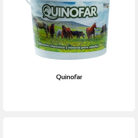
de minerales y vitaminas.
Fortalece el sistema inmunológico gracias a su aporte
de nutrientes.
Mejora la conversión alimenticia y el aprovechamiento
Beneficios principales:
general.
equinos, mejorando su desempeño, condición física y salud
diseñado para cubrir los requerimientos nutricionales de los
Quinofar
es un suplemento energético, vitamínico y mineral
caballo.
Quinofar
Suplementación integral para el rendimiento y bienestar del
Quinofar
rendimiento del caballo.