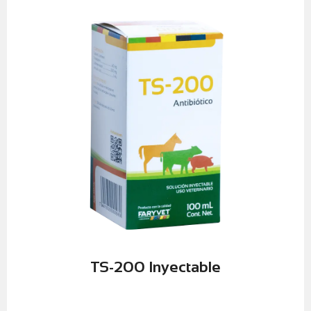
Una herramienta clave para mantener la sanidad y el
campo.
Aplicación práctica con resultados confiables en
procesos infecciosos.
También útil en el manejo de diarreas asociadas a
septicemias.
Apoya el tratamiento de mastitis, pododermatitis y
y sistémicas.
Eficaz en infecciones respiratorias, urinarias, digestivas
y Gram negativas.
Acción antimicrobiana contra bacterias Gram positivas
Beneficios principales:
efectiva del animal.
bacterianas, contribuyendo a una recuperación rápida y
indicado para el tratamiento de diversas infecciones
TS-200
es un antibiótico inyectable de amplio espectro
TS-200 Inyectable
Control eficaz de infecciones bacterianas en equinos
TS-200 Inyectable