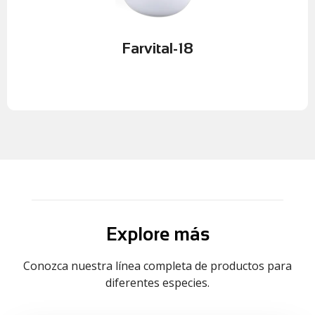
aminoácidos, diseñado para apoyar la recuperación,
Farvital-18
es un suplemento nutricional líquido con
Recuperación, nutrición y soporte metabólico en equinos
Farvital-18
Farvital-18
Explore más
Conozca nuestra línea completa de productos para
diferentes especies.