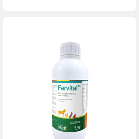
alta exigencia.
físicas, especialmente en etapas de recuperación o
Ideal para mantener equinos en óptimas condiciones
nutricionales y terapéuticos.
Puede utilizarse como complemento en programas
debilitados.
Mejora el estado metabólico y nutricional en animales
enfermedad o desgaste físico.
Apoya procesos de recuperación post-estrés,
regeneración y condición muscular.
Aporta aminoácidos esenciales que favorecen la
en recuperación.
Estimula el apetito en animales con bajo consumo o
Beneficios principales:
estimular el apetito y mejorar el estado general del animal.