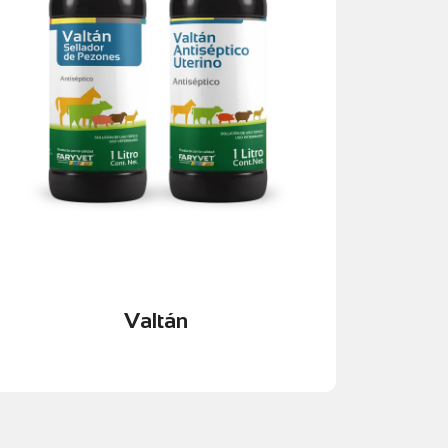
uterinas.
Prevención y tratamiento de infecciones
Acción antiséptica y bactericida eficaz.
eneficios principales:
ríticas del sistema reproductivo y productivo.
revención de infecciones y el cuidado en etapas
anejo sanitario en bovinos, enfocada en la
altán
es una línea de productos diseñada para el
eproductiva y el control sanitario
oluciones especializadas para la salud
Valtán
Valtán