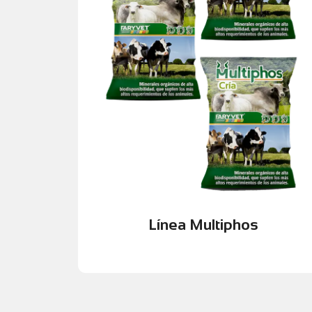
Mejora la absorción de nutrientes y el
reproducción del ganado.
Optimiza el desarrollo, producción y
Beneficios principales:
sistema.
mejorando la eficiencia, salud y rentabilidad del
distintas etapas productivas del ganado,
requerimientos minerales y vitamínicos en las
nutricionales diseñadas para cubrir los
La línea
Multiphos
ofrece soluciones
maximizar el desempeño bovino
Suplementación mineral estratégica para
Línea Multiphos
Línea Multiphos