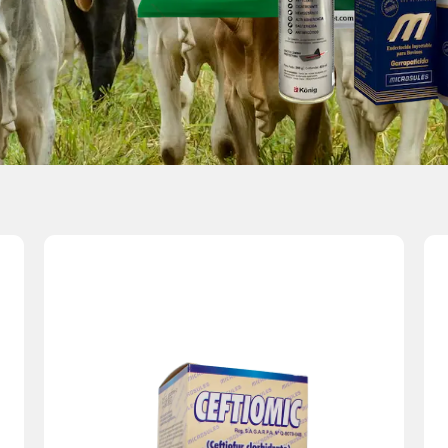
productiva.
sanidad del hato y asegurar la continuidad
Una solución confiable para mantener la
comprobados en campo.
Aplicación práctica con resultados
ganado.
Mejora el bienestar y la productividad del
animal.