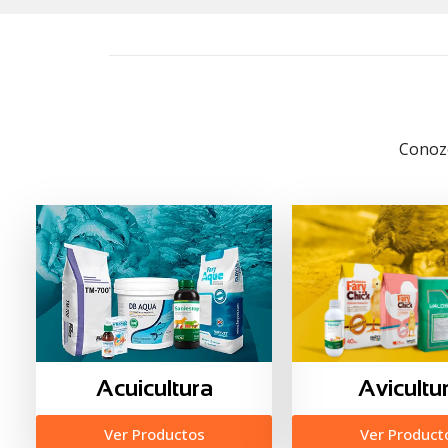
Conozc
Avicultu
Acuicultura
Ver Product
Ver Productos