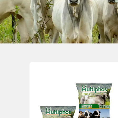
cría, engorde, transición y producción.
Formulaciones específicas según la etapa:
ganancia de peso y producción de leche.
Contribuye a una mayor eficiencia en
productiva.
Fortalece la salud metabólica, ósea y
aprovechamiento del alimento.