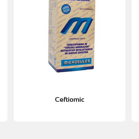
Favorece una recuperación rápida del
sistémicas y lesiones podales.
Eficaz en el tratamiento de infecciones
agentes bacterianos.
B
Amplio espectro de acción contra diferentes
c
Beneficios principales:
p
productivas.
m
rápida recuperación y reducción de pérdidas
V
bacterianas en bovinos, contribuyendo a una
r
el tratamiento y control de enfermedades
S
Ceftiomic
es una solución antibiótica eficaz para
control de infecciones
Antibiótico inyectable de amplio espectro para
Ceftiomic
Ceftiomic